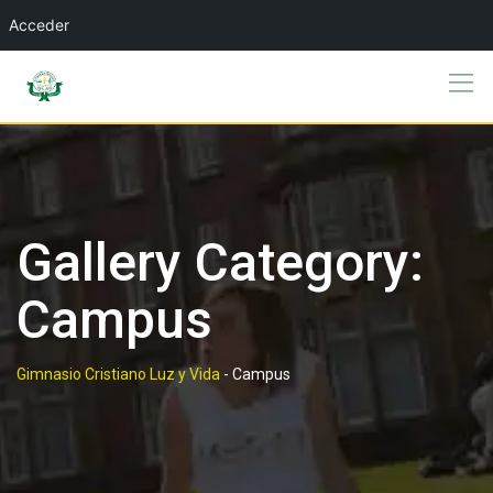
Acceder
Skip
to
content
Gallery Category:
Campus
Gimnasio Cristiano Luz y Vida
-
Campus